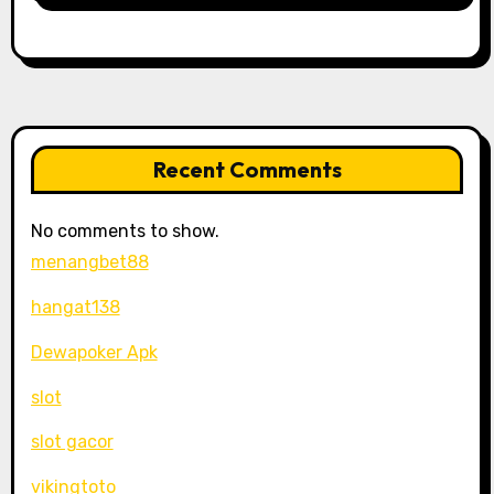
Recent Comments
No comments to show.
menangbet88
hangat138
Dewapoker Apk
slot
slot gacor
vikingtoto