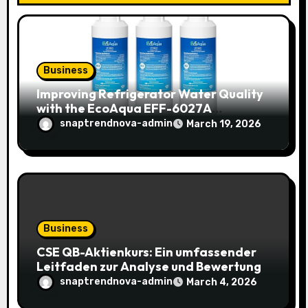
n
Business
Improving Refrigerator Water Quality
with the EcoAqua EFF-6027A
Replacement Filter
snaptrendnova-admin
March 19, 2026
Business
CSE QB-Aktienkurs: Ein umfassender
Leitfaden zur Analyse und Bewertung
snaptrendnova-admin
March 4, 2026