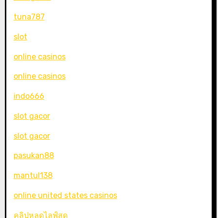
tuna787
slot
online casinos
online casinos
indo666
slot gacor
slot gacor
pasukan88
mantul138
online united states casinos
คลิปหลุดไลฟ์สด