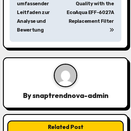
s
umfassender
Quality with the
Leitfaden zur
EcoAqua EFF-6027A
t
Analyse und
Replacement Filter
n
Bewertung
a
v
i
g
a
By
snaptrendnova-admin
t
i
o
Related Post